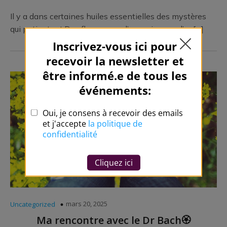
Il y a dans certaines huiles essentielles des mystères
qui patientent.Des flacons que l’on croise, que l’on[…]
mars 20, 2025
Uncategorized
Ma rencontre avec le Dr Bach🏵️​